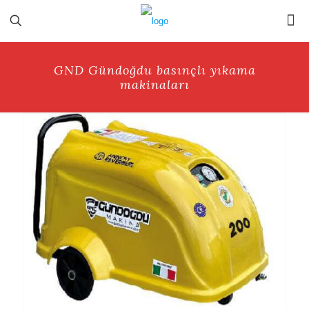
GND Gündoğdu basınçlı yıkama
makinaları