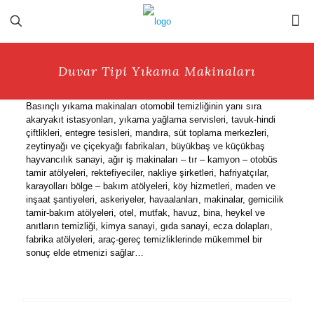
Duvar Tipi Yıkama Makinaları
Basınçlı yıkama makinaları otomobil temizliğinin yanı sıra
akaryakıt istasyonları, yıkama yağlama servisleri, tavuk-hindi
çiftlikleri, entegre tesisleri, mandıra, süt toplama merkezleri,
zeytinyağı ve çiçekyağı fabrikaları, büyükbaş ve küçükbaş
hayvancılık sanayi, ağır iş makinaları – tır – kamyon – otobüs
tamir atölyeleri, rektefiyeciler, nakliye şirketleri, hafriyatçılar,
karayolları bölge – bakım atölyeleri, köy hizmetleri, maden ve
inşaat şantiyeleri, askeriyeler, havaalanları, makinalar, gemicilik
tamir-bakım atölyeleri, otel, mutfak, havuz, bina, heykel ve
anıtların temizliği, kimya sanayi, gıda sanayi, ecza dolapları,
fabrika atölyeleri, araç-gereç temizliklerinde mükemmel bir
sonuç elde etmenizi sağlar…