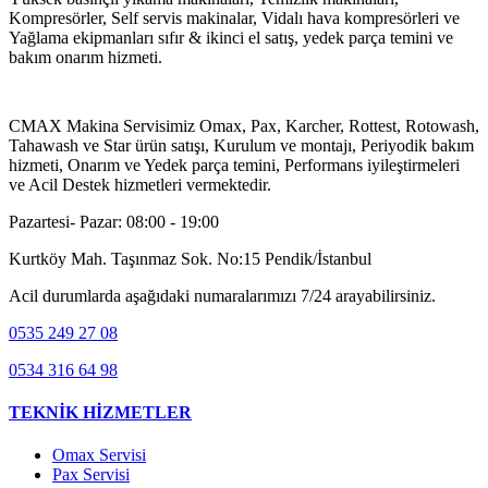
Kompresörler, Self servis makinalar, Vidalı hava kompresörleri ve
Yağlama ekipmanları sıfır & ikinci el satış, yedek parça temini ve
bakım onarım hizmeti.
CMAX MAKİNA
CMAX Makina Servisimiz Omax, Pax, Karcher, Rottest, Rotowash,
Tahawash ve Star ürün satışı, Kurulum ve montajı, Periyodik bakım
hizmeti, Onarım ve Yedek parça temini, Performans iyileştirmeleri
ve Acil Destek hizmetleri vermektedir.
Pazartesi- Pazar: 08:00 - 19:00
Kurtköy Mah. Taşınmaz Sok. No:15 Pendik/İstanbul
Acil durumlarda aşağıdaki numaralarımızı 7/24 arayabilirsiniz.
0535 249 27 08
0534 316 64 98
TEKNİK HİZMETLER
Omax Servisi
Pax Servisi