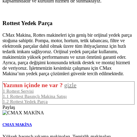
kapsamındadır ve kurulum hizmeti de sunmaktayız.
Rottest Yedek Parça
CMax Makina, Rottes makineleri için geniş bir orijinal yedek parça
stoğuna sahiptir. Pompa, motor, hortum, tetik tabancası, filtre ve
elektronik parçalar dahil olmak üzere tüm ihtiyaçlarınız için hızlı
tedarik imkanı sağlıyoruz. Orijinal yedek parçalar kullanımı,
makinenizin yüksek performansını ve uzun ömrünü garanti eder.
Ayrıca, parça değişimi konusunda teknik destek ve montaj hizmeti
de veriyoruz. İşletmenizin kesintisiz çalışması için CMax
Makina’nın yedek parça çözümleri güvenle tercih edilmektedir.
Yazının içinde ne var ?
gizle
1
Rottest Servisi
1.1
Rottest Basınçlı Makina Satışı
1.2
Rottest Yedek Parça
Paylaş
CMAX MAKİNA
Yüksek basınçlı yıkama makinaları, Temizlik makinaları,