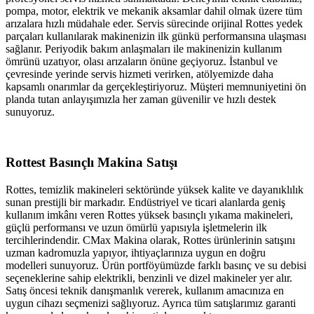
pompa, motor, elektrik ve mekanik aksamlar dahil olmak üzere tüm
arızalara hızlı müdahale eder. Servis sürecinde orijinal Rottes yedek
parçaları kullanılarak makinenizin ilk günkü performansına ulaşması
sağlanır. Periyodik bakım anlaşmaları ile makinenizin kullanım
ömrünü uzatıyor, olası arızaların önüne geçiyoruz. İstanbul ve
çevresinde yerinde servis hizmeti verirken, atölyemizde daha
kapsamlı onarımlar da gerçekleştiriyoruz. Müşteri memnuniyetini ön
planda tutan anlayışımızla her zaman güvenilir ve hızlı destek
sunuyoruz.
Rottest Basınçlı Makina Satışı
Rottes, temizlik makineleri sektöründe yüksek kalite ve dayanıklılık
sunan prestijli bir markadır. Endüstriyel ve ticari alanlarda geniş
kullanım imkânı veren Rottes yüksek basınçlı yıkama makineleri,
güçlü performansı ve uzun ömürlü yapısıyla işletmelerin ilk
tercihlerindendir. CMax Makina olarak, Rottes ürünlerinin satışını
uzman kadromuzla yapıyor, ihtiyaçlarınıza uygun en doğru
modelleri sunuyoruz. Ürün portföyümüzde farklı basınç ve su debisi
seçeneklerine sahip elektrikli, benzinli ve dizel makineler yer alır.
Satış öncesi teknik danışmanlık vererek, kullanım amacınıza en
uygun cihazı seçmenizi sağlıyoruz. Ayrıca tüm satışlarımız garanti