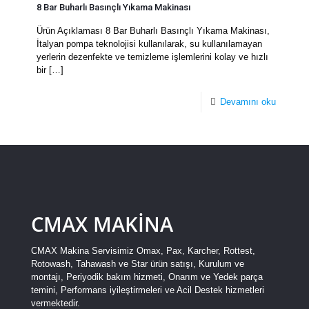
8 Bar Buharlı Basınçlı Yıkama Makinası
Ürün Açıklaması 8 Bar Buharlı Basınçlı Yıkama Makinası,
İtalyan pompa teknolojisi kullanılarak, su kullanılamayan
yerlerin dezenfekte ve temizleme işlemlerini kolay ve hızlı
bir
[…]
Devamını oku
CMAX MAKİNA
CMAX Makina Servisimiz Omax, Pax, Karcher, Rottest,
Rotowash, Tahawash ve Star ürün satışı, Kurulum ve
montajı, Periyodik bakım hizmeti, Onarım ve Yedek parça
temini, Performans iyileştirmeleri ve Acil Destek hizmetleri
vermektedir.