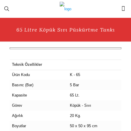
65 Litre Köpük Sıvı Püskürtme Tankı
Teknik Özellikler
Ürün Kodu
K - 65
Basınc (Bar)
5 Bar
Kapasite
65 Lt.
Görev
Köpük - Sıvı
Ağırlık
20 Kg.
Boyutlar
50 x 50 x 95 cm