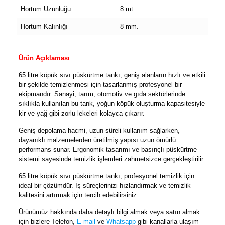
Hortum Uzunluğu
8 mt.
Hortum Kalınlığı
8 mm.
Ürün Açıklaması
65 litre köpük sıvı püskürtme tankı, geniş alanların hızlı ve etkili
bir şekilde temizlenmesi için tasarlanmış profesyonel bir
ekipmandır. Sanayi, tarım, otomotiv ve gıda sektörlerinde
sıklıkla kullanılan bu tank, yoğun köpük oluşturma kapasitesiyle
kir ve yağ gibi zorlu lekeleri kolayca çıkarır.
Geniş depolama hacmi, uzun süreli kullanım sağlarken,
dayanıklı malzemelerden üretilmiş yapısı uzun ömürlü
performans sunar. Ergonomik tasarımı ve basınçlı püskürtme
sistemi sayesinde temizlik işlemleri zahmetsizce gerçekleştirilir.
65 litre köpük sıvı püskürtme tankı, profesyonel temizlik için
ideal bir çözümdür. İş süreçlerinizi hızlandırmak ve temizlik
kalitesini artırmak için tercih edebilirsiniz.
Ürünümüz hakkında daha detaylı bilgi almak veya satın almak
için bizlere
Telefon
,
E-mail
ve
Whatsapp
gibi kanallarla ulaşım