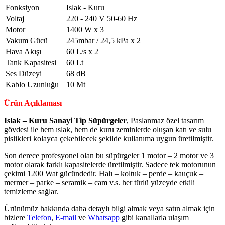
Fonksiyon
Islak - Kuru
Voltaj
220 - 240 V 50-60 Hz
Motor
1400 W x 3
Vakum Gücü
245mbar / 24,5 kPa x 2
Hava Akışı
60 L/s x 2
Tank Kapasitesi
60 Lt
Ses Düzeyi
68 dB
Kablo Uzunluğu
10 Mt
Ürün Açıklaması
Islak – Kuru Sanayi Tip Süpürgeler
, Paslanmaz özel tasarım
gövdesi ile hem ıslak, hem de kuru zeminlerde oluşan katı ve sulu
pislikleri kolayca çekebilecek şekilde kullanıma uygun üretilmiştir.
Son derece profesyonel olan bu süpürgeler 1 motor – 2 motor ve 3
motor olarak farklı kapasitelerde üretilmiştir. Sadece tek motorunun
çekimi 1200 Wat gücündedir. Halı – koltuk – perde – kauçuk –
mermer – parke – seramik – cam v.s. her türlü yüzeyde etkili
temizleme sağlar.
Ürünümüz hakkında daha detaylı bilgi almak veya satın almak için
bizlere
Telefon
,
E-mail
ve
Whatsapp
gibi kanallarla ulaşım