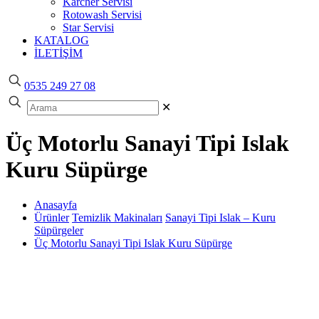
Karcher Servisi
Rotowash Servisi
Star Servisi
KATALOG
İLETİŞİM
0535 249 27 08
✕
Üç Motorlu Sanayi Tipi Islak
Kuru Süpürge
Anasayfa
Ürünler
Temizlik Makinaları
Sanayi Tipi Islak – Kuru
Süpürgeler
Üç Motorlu Sanayi Tipi Islak Kuru Süpürge