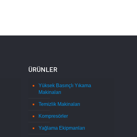
ÜRÜNLER
Yüksek Basınçlı Yıkama
Makinaları
Temizlik Makinaları
Kompresörler
Yağlama Ekipmanları