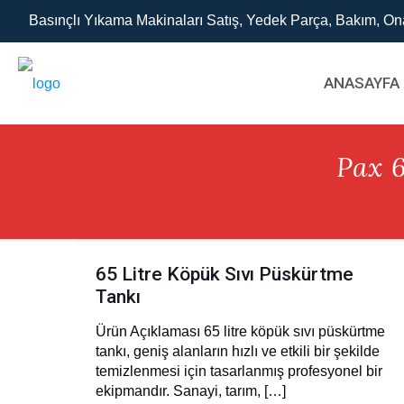
Basınçlı Yıkama Makinaları Satış, Yedek Parça, Bakım, On
ANASAYFA
Pax 
65 Litre Köpük Sıvı Püskürtme
Tankı
Ürün Açıklaması 65 litre köpük sıvı püskürtme
tankı, geniş alanların hızlı ve etkili bir şekilde
temizlenmesi için tasarlanmış profesyonel bir
ekipmandır. Sanayi, tarım,
[…]