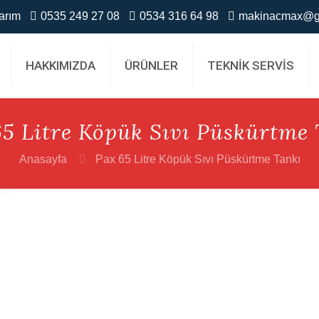
arım
0535 249 27 08
0534 316 64 98
makinacmax@g
HAKKIMIZDA
ÜRÜNLER
TEKNİK SERVİS
65 Litre Köpük Sıvı Püskürtme 
Anasayfa
Pax 65 Litre Köpük Sıvı Püskürtme Tankı