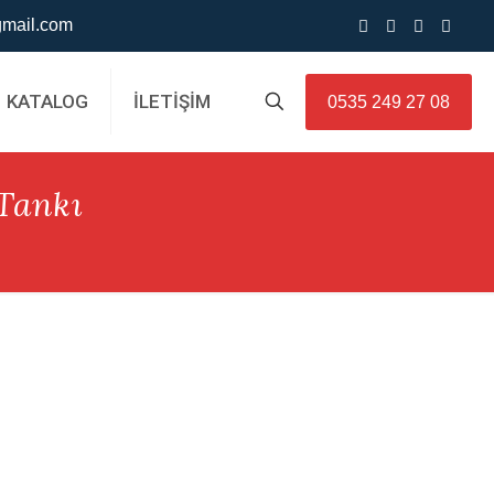
mail.com
KATALOG
İLETİŞİM
0535 249 27 08
Tankı