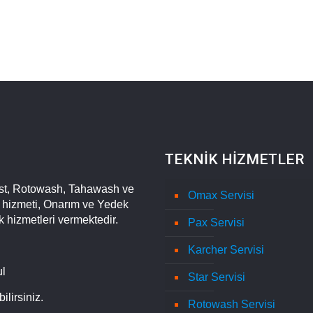
TEKNİK HİZMETLER
st, Rotowash, Tahawash ve
Omax Servisi
m hizmeti, Onarım ve Yedek
k hizmetleri vermektedir.
Pax Servisi
Karcher Servisi
ul
Star Servisi
lirsiniz.
Rotowash Servisi