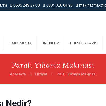
arım
0535 249 27 08
0534 316 64 98
makinacmax@g
HAKKIMIZDA
ÜRÜNLER
TEKNİK SERVİS
Paralı Yıkama Makinası
Anasayfa
Hizmet
Paralı Yıkama Makinası
ı Nedir?