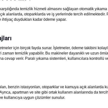
 karşılığında temizlik hizmeti almasını sağlayan otomatik yıkama si
 alanlarda, otoparklarda ve iş yerlerinde tercih edilmektedir. P
ce ihtiyaç duydukları kadar ödeme yapar.
jları
meler için birçok fayda sunar. İşletmeler, ödeme takibini kolaylaşt
ri zaman temizlik yapabilir. Bu makineler dayanıklı ve uzun ömürl
ına cevap verir. Paralı yıkama sistemleri, kullanıcılara kontrollü 
rı, benzin istasyonları, otoparklar ve kamuya açık alanlarda kullan
 Ayrıca, apartman ve site gibi ortak kullanım alanlarında da tercih
ve kullanıcıya uygun çözümler sunulur.