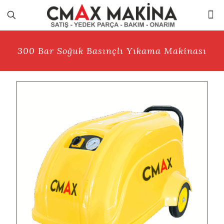
300 Bar Soğuk Basınçlı Yıkama Makinası