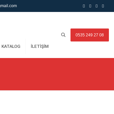
mail.com
0535 249 27 08
KATALOG
İLETİŞİM