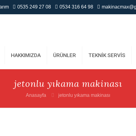
arım
0535 249 27 08
0534 316 64 98
makinacmax@g
HAKKIMIZDA
ÜRÜNLER
TEKNİK SERVİS
jetonlu yıkama makinası
Anasayfa
jetonlu yıkama makinası