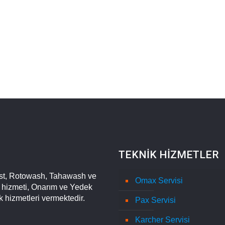
TEKNİK HİZMETLER
st, Rotowash, Tahawash ve
Omax Servisi
m hizmeti, Onarım ve Yedek
k hizmetleri vermektedir.
Pax Servisi
Karcher Servisi